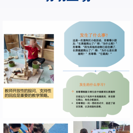
课
话
程