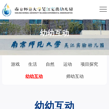
网
站
关
幼幼互动
首
于
校
页
我
园
校
游戏
生活
自然
运动
项目探究
们
环
园
活
师幼互动
幼幼互动
境
新
教
拨
打
闻
育
幼幼互动
电